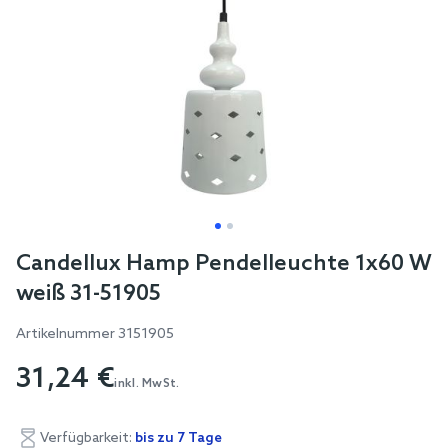
Skip
Candellux Hamp Pendelleuchte 1x60 W
to
weiß 31-51905
the
beginning
Artikelnummer
3151905
of
31,24 €
the
inkl. MwSt.
images
gallery
Verfügbarkeit:
bis zu 7 Tage