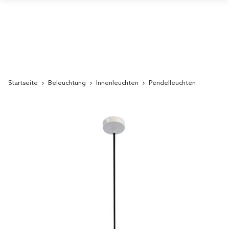
Startseite
Beleuchtung
Innenleuchten
Pendelleuchten
Skip
to
the
end
of
the
images
gallery