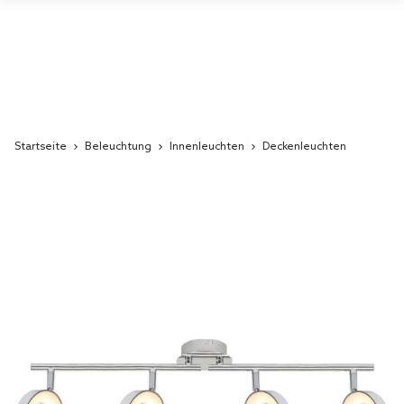
Startseite
Beleuchtung
Innenleuchten
Deckenleuchten
Skip
to
the
end
of
the
images
gallery