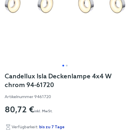
Skip
Candellux Isla Deckenlampe 4x4 W
to
chrom 94-61720
the
beginning
Artikelnummer
9461720
of
80,72 €
the
inkl. MwSt.
images
gallery
Verfügbarkeit:
bis zu 7 Tage