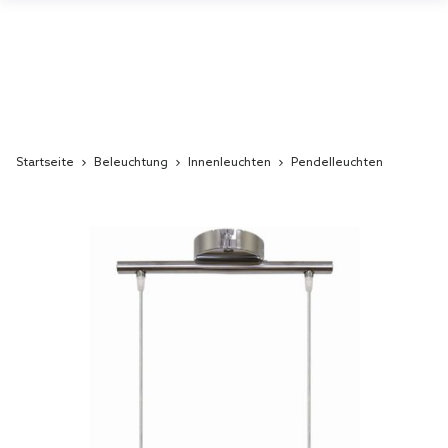
Startseite
Beleuchtung
Innenleuchten
Pendelleuchten
Skip
to
the
end
of
the
images
gallery