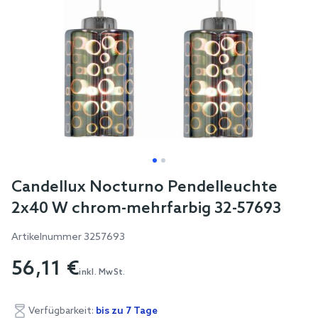
Skip
Candellux Nocturno Pendelleuchte
to
2x40 W chrom-mehrfarbig 32-57693
the
beginning
Artikelnummer
3257693
of
56,11 €
the
inkl. MwSt.
images
gallery
Verfügbarkeit:
bis zu 7 Tage