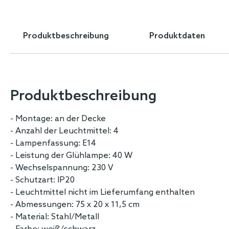
Skip
to
the
Produktbeschreibung
Produktdaten
beginning
of
the
images
gallery
Produktbeschreibung
- Montage: an der Decke
- Anzahl der Leuchtmittel: 4
- Lampenfassung: E14
- Leistung der Glühlampe: 40 W
- Wechselspannung: 230 V
- Schutzart: IP20
- Leuchtmittel nicht im Lieferumfang enthalten
- Abmessungen: 75 x 20 x 11,5 cm
- Material: Stahl/Metall