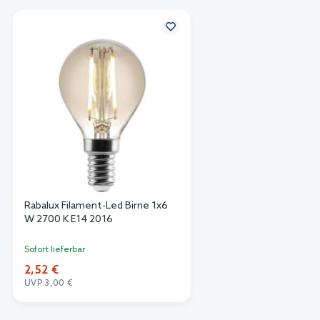
Rabalux Filament-Led Birne 1x6
W 2700 K E14 2016
Sofort lieferbar
2,52 €
UVP:
3,00 €