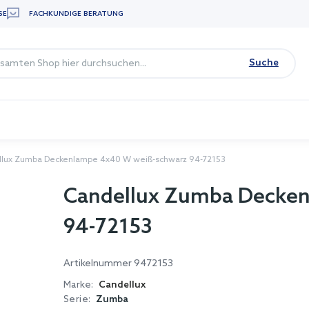
SE
FACHKUNDIGE BERATUNG
Suche
lux Zumba Deckenlampe 4x40 W weiß-schwarz 94-72153
Candellux Zumba Decke
94-72153
Artikelnummer
9472153
Marke:
Candellux
Serie:
Zumba