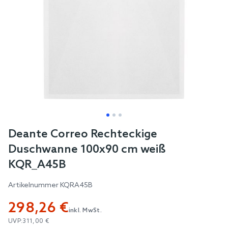
Skip
Deante Correo Rechteckige
to
Duschwanne 100x90 cm weiß
the
KQR_A45B
beginning
of
Artikelnummer
KQRA45B
the
298,26 €
images
inkl. MwSt.
gallery
UVP:
311,00 €