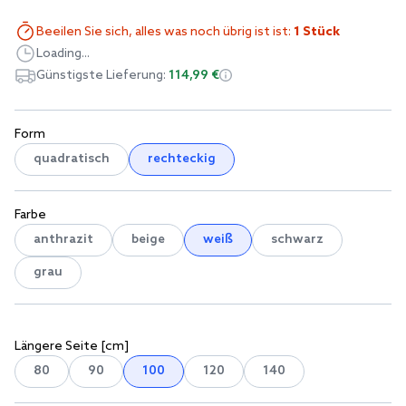
Beeilen Sie sich, alles was noch übrig ist ist:
1 Stück
Loading...
Günstigste Lieferung:
114,99 €
Form
quadratisch
rechteckig
Farbe
anthrazit
beige
weiß
schwarz
grau
Längere Seite [cm]
80
90
100
120
140