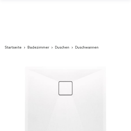
Startseite
Badezimmer
Duschen
Duschwannen
Skip
to
the
end
of
the
images
gallery