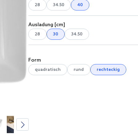
28
34.50
40
Ausladung [cm]
28
30
34.50
Form
quadratisch
rund
rechteckig