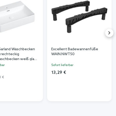
Garland Waschbecken
Excellent Badewannenfüße
rechteckig
WAIN.NWT50
schbecken weiß glanz
600BP
rbar
Sofort lieferbar
13,29 €
0 €