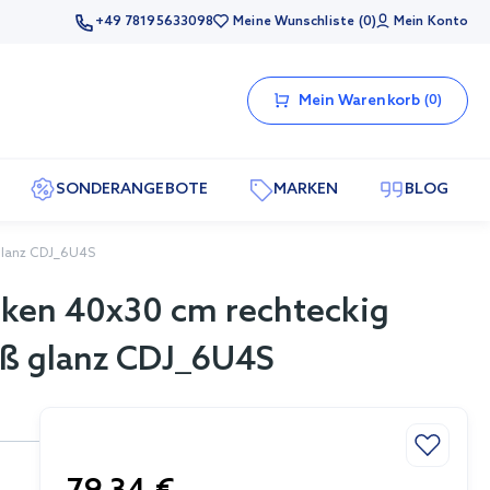
+49 78195633098
Meine Wunschliste
0
Mein Konto
Mein Warenkorb
0
SONDERANGEBOTE
MARKEN
BLOG
glanz CDJ_6U4S
ken 40x30 cm rechteckig
ß glanz CDJ_6U4S