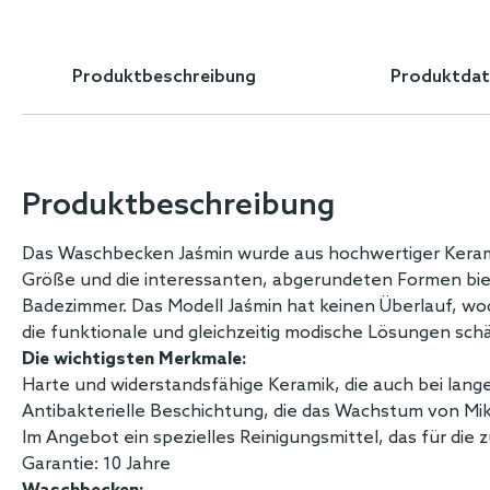
Skip
to
the
Produktbeschreibung
Produktdat
beginning
of
the
images
gallery
Produktbeschreibung
Das Waschbecken Jaśmin wurde aus hochwertiger Keramik
Größe und die interessanten, abgerundeten Formen biet
Badezimmer. Das Modell Jaśmin hat keinen Überlauf, wodu
die funktionale und gleichzeitig modische Lösungen sch
Die wichtigsten Merkmale:
Harte und widerstandsfähige Keramik, die auch bei lang
Antibakterielle Beschichtung, die das Wachstum von Mi
Im Angebot ein spezielles Reinigungsmittel, das für die
Garantie: 10 Jahre