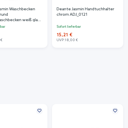
asmin Waschbecken
Deante Jasmin Handtuchhalter
rund
chrom ADJ_0121
schbecken weiß glanz
rbar
Sofort lieferbar
15,21 €
 €
UVP:
18,00 €