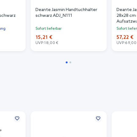
Deante Jasmin Handtuchhalter
Deante J
 schwarz
schwarz ADJ_N111
28x28 cm 
Aufsatzwa
CDJ_6U2S
lung
Sofort lieferbar
Sofort liefe
15,21 €
57,22 €
UVP:
18,00 €
UVP:
69,00