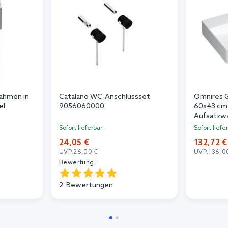
ahmen in
Catalano WC-Anschlussset
Omnires 
el
9056060000
60x43 cm 
Aufsatzwa
GARLAND
Sofort lieferbar
Sofort liefe
24,05 €
132,72 €
UVP:
26,00 €
UVP:
136,0
Bewertung:
2
Bewertungen