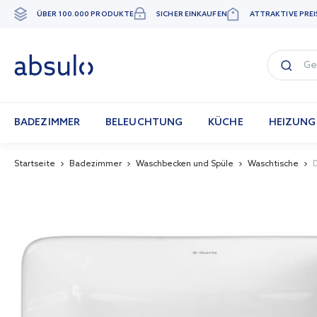
ÜBER 100.000 PRODUKTE
SICHER EINKAUFEN
ATTRAKTIVE PREI
Zum
Inhalt
springen
BADEZIMMER
BELEUCHTUNG
KÜCHE
HEIZUNG
Startseite
Badezimmer
Waschbecken und Spüle
Waschtische
Skip
to
the
end
of
the
images
gallery