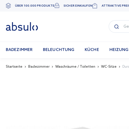
ÜBER 100.000 PRODUKTE
SICHER EINKAUFEN
ATTRAKTIVE PREI
Zum
Inhalt
springen
BADEZIMMER
BELEUCHTUNG
KÜCHE
HEIZUNG
Startseite
Badezimmer
Waschräume / Toiletten
WC-Sitze
Dur
Skip
to
the
end
of
the
images
gallery