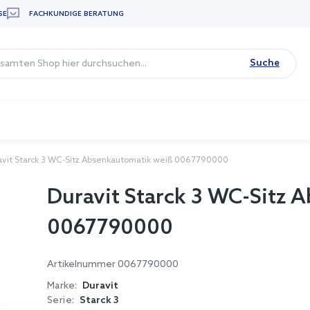
SE
FACHKUNDIGE BERATUNG
Suche
avit Starck 3 WC-Sitz Absenkautomatik weiß 0067790000
Duravit Starck 3 WC-Sitz 
0067790000
Artikelnummer
0067790000
Marke:
Duravit
Serie:
Starck 3