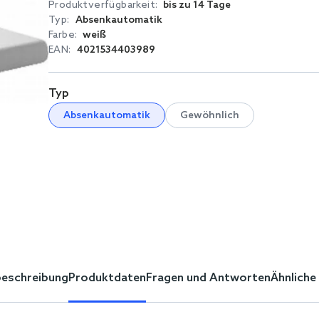
Produktverfügbarkeit:
bis zu 14 Tage
Typ:
Absenkautomatik
Farbe:
weiß
EAN:
4021534403989
Typ
Absenkautomatik
Gewöhnlich
eschreibung
Produktdaten
Fragen und Antworten
Ähnliche