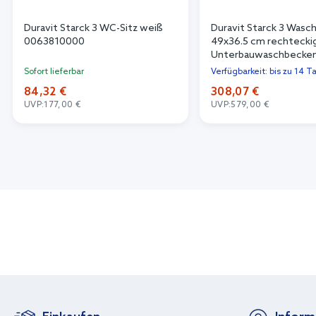
Duravit Starck 3 WC-Sitz weiß
Duravit Starck 3 Wasc
0063810000
49x36.5 cm rechtecki
Unterbauwaschbecken
glanz 0305490000
Sofort lieferbar
Verfügbarkeit: bis zu 14 T
84,32 €
308,07 €
UVP:
177,00 €
UVP:
579,00 €