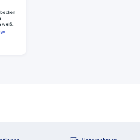
hbecken
g
 weiß
age