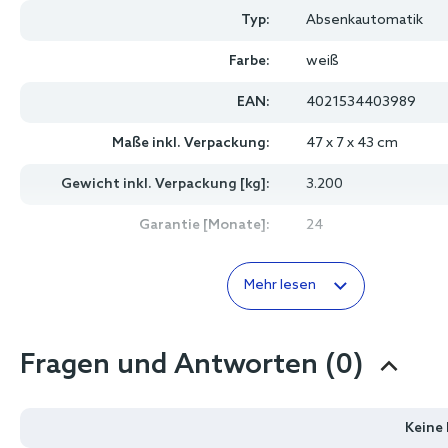
Typ:
Absenkautomatik
Farbe:
weiß
EAN:
4021534403989
Maße inkl. Verpackung:
47 x 7 x 43 cm
Gewicht inkl. Verpackung [kg]:
3.200
Garantie [Monate]:
24
Mehr lesen
Fragen und Antworten (0)
Keine