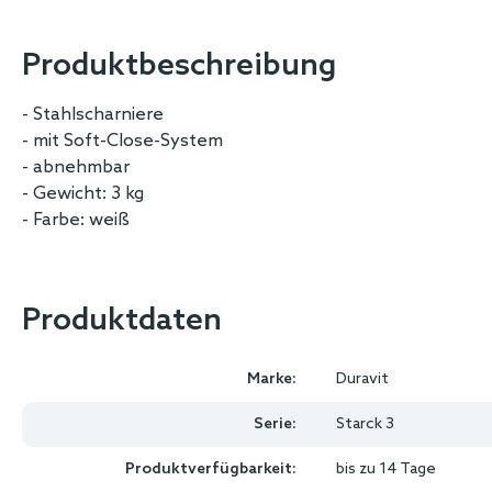
images
gallery
Produktbeschreibung
- Stahlscharniere
- mit Soft-Close-System
- abnehmbar
- Gewicht: 3 kg
- Farbe: weiß
Produktdaten
Marke:
Duravit
Serie:
Starck 3
Produktverfügbarkeit:
bis zu 14 Tage