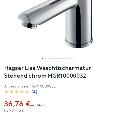
Skip
Hagser Lisa Waschtischarmatur
to
Stehend chrom HGR10000032
the
beginning
Artikelnummer
HGR10000032
of
(4)
the
36,76 €
images
inkl. MwSt.
gallery
UVP:
54,00 €