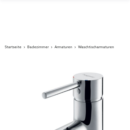
Startseite
Badezimmer
Armaturen
Waschtischarmaturen
Skip
to
the
end
of
the
images
gallery