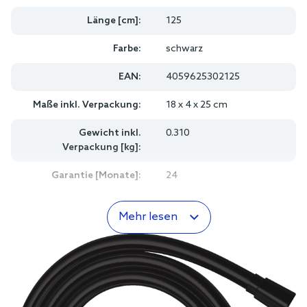
Länge [cm]:
125
Farbe:
schwarz
EAN:
4059625302125
Maße inkl. Verpackung:
18 x 4 x 25 cm
Gewicht inkl.
0.310
Verpackung [kg]:
Garantie [Monate]:
24
Mehr lesen