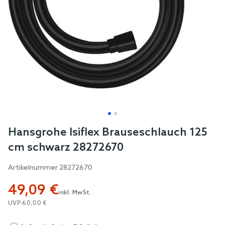
Skip
Hansgrohe Isiflex Brauseschlauch 125
to
cm schwarz 28272670
the
beginning
Artikelnummer
28272670
of
49,09 €
the
inkl. MwSt.
images
UVP:
60,00 €
gallery