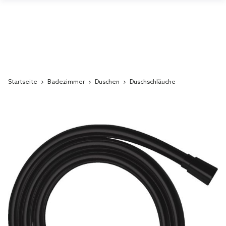
Startseite
Badezimmer
Duschen
Duschschläuche
Skip
to
the
end
of
the
images
gallery