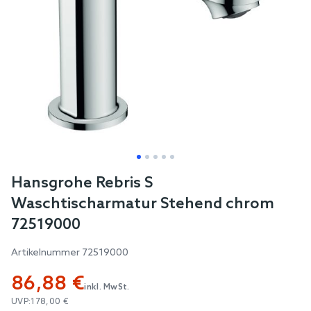
Skip
Hansgrohe Rebris S
to
Waschtischarmatur Stehend chrom
the
72519000
beginning
of
Artikelnummer
72519000
the
86,88 €
images
inkl. MwSt.
gallery
UVP:
178,00 €