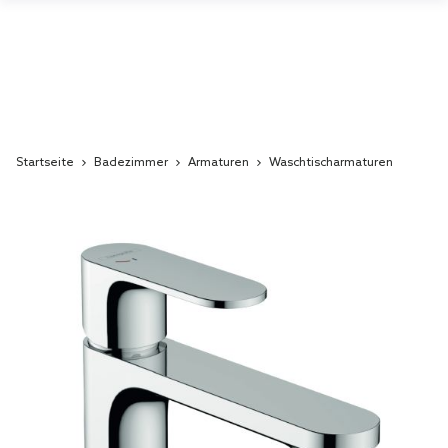
Startseite
Badezimmer
Armaturen
Waschtischarmaturen
Skip
to
the
end
of
the
images
gallery