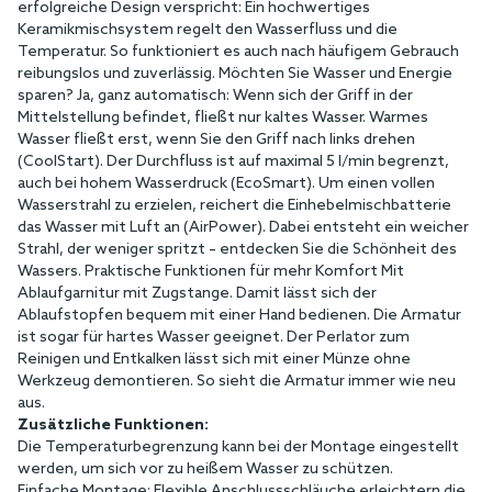
erfolgreiche Design verspricht: Ein hochwertiges
Keramikmischsystem regelt den Wasserfluss und die
Temperatur. So funktioniert es auch nach häufigem Gebrauch
reibungslos und zuverlässig. Möchten Sie Wasser und Energie
sparen? Ja, ganz automatisch: Wenn sich der Griff in der
Mittelstellung befindet, fließt nur kaltes Wasser. Warmes
Wasser fließt erst, wenn Sie den Griff nach links drehen
(CoolStart). Der Durchfluss ist auf maximal 5 l/min begrenzt,
auch bei hohem Wasserdruck (EcoSmart). Um einen vollen
Wasserstrahl zu erzielen, reichert die Einhebelmischbatterie
das Wasser mit Luft an (AirPower). Dabei entsteht ein weicher
Strahl, der weniger spritzt – entdecken Sie die Schönheit des
Wassers. Praktische Funktionen für mehr Komfort Mit
Ablaufgarnitur mit Zugstange. Damit lässt sich der
Ablaufstopfen bequem mit einer Hand bedienen. Die Armatur
ist sogar für hartes Wasser geeignet. Der Perlator zum
Reinigen und Entkalken lässt sich mit einer Münze ohne
Werkzeug demontieren. So sieht die Armatur immer wie neu
aus.
Zusätzliche Funktionen:
Die Temperaturbegrenzung kann bei der Montage eingestellt
werden, um sich vor zu heißem Wasser zu schützen.
Einfache Montage: Flexible Anschlussschläuche erleichtern die