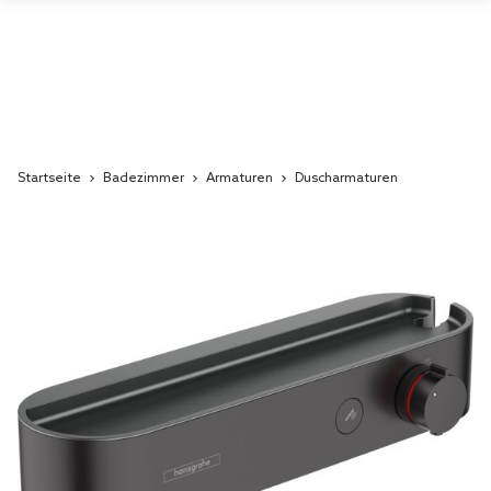
Startseite
Badezimmer
Armaturen
Duscharmaturen
Skip
to
the
end
of
the
images
gallery