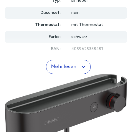
Typ:
Einhebel
Duschset:
nein
Thermostat:
mit Thermostat
Farbe:
schwarz
EAN:
4059625358481
Mehr lesen