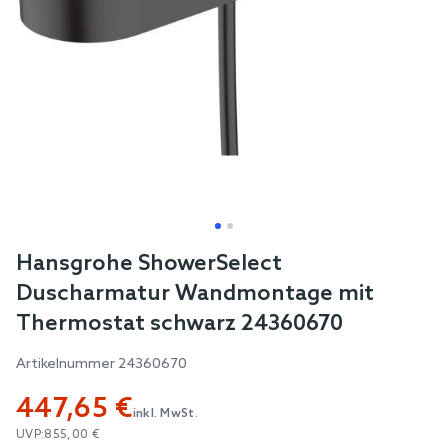
Skip
Hansgrohe ShowerSelect
to
Duscharmatur Wandmontage mit
the
Thermostat schwarz 24360670
beginning
of
Artikelnummer
24360670
the
447,65 €
images
inkl. MwSt.
gallery
UVP:
855,00 €