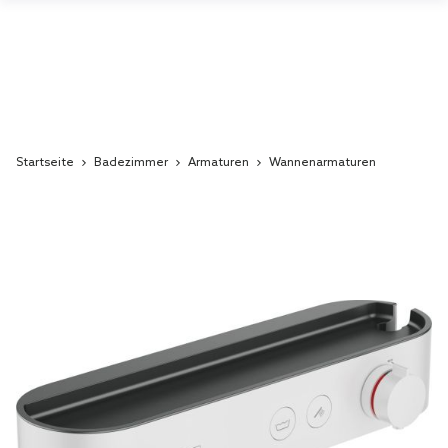
Startseite
Badezimmer
Armaturen
Wannenarmaturen
Skip
to
the
end
of
the
images
gallery