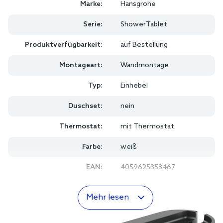
Marke:
Hansgrohe
Serie:
ShowerTablet
Produktverfügbarkeit:
auf Bestellung
Montageart:
Wandmontage
Typ:
Einhebel
Duschset:
nein
Thermostat:
mit Thermostat
Farbe:
weiß
EAN:
4059625358467
Mehr lesen