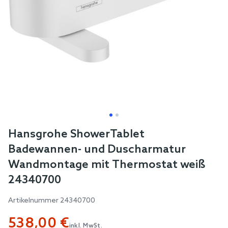
Skip
Hansgrohe ShowerTablet
to
Badewannen- und Duscharmatur
the
Wandmontage mit Thermostat weiß
beginning
24340700
of
the
Artikelnummer
24340700
images
gallery
538,00 €
inkl. MwSt.