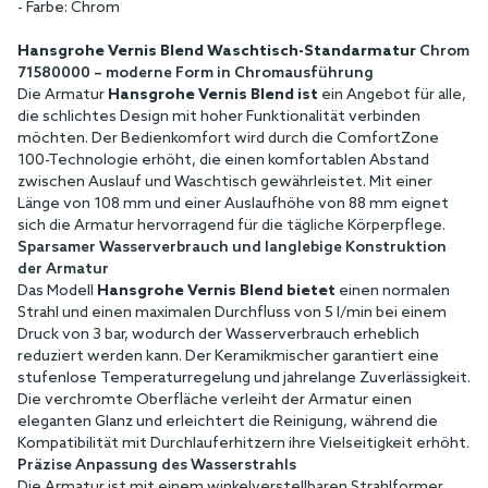
- Farbe: Chrom
Hansgrohe Vernis Blend Waschtisch-Standarmatur
Chrom
71580000 – moderne Form in Chromausführung
Die Armatur
Hansgrohe Vernis Blend ist
ein Angebot für alle,
die schlichtes Design mit hoher Funktionalität verbinden
möchten. Der Bedienkomfort wird durch die ComfortZone
100-Technologie erhöht, die einen komfortablen Abstand
zwischen Auslauf und Waschtisch gewährleistet. Mit einer
Länge von 108 mm und einer Auslaufhöhe von 88 mm eignet
sich die Armatur hervorragend für die tägliche Körperpflege.
Sparsamer Wasserverbrauch und langlebige Konstruktion
der Armatur
Das Modell
Hansgrohe Vernis Blend bietet
einen normalen
Strahl und einen maximalen Durchfluss von 5 l/min bei einem
Druck von 3 bar, wodurch der Wasserverbrauch erheblich
reduziert werden kann. Der Keramikmischer garantiert eine
stufenlose Temperaturregelung und jahrelange Zuverlässigkeit.
Die verchromte Oberfläche verleiht der Armatur einen
eleganten Glanz und erleichtert die Reinigung, während die
Kompatibilität mit Durchlauferhitzern ihre Vielseitigkeit erhöht.
Präzise Anpassung des Wasserstrahls
Die Armatur ist mit einem winkelverstellbaren Strahlformer