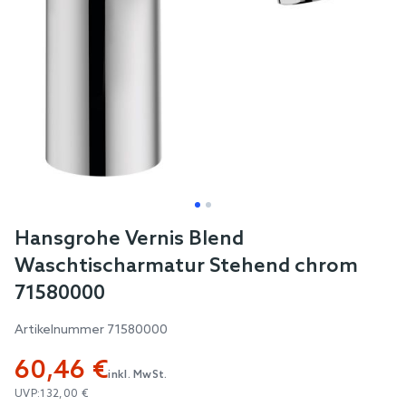
Skip
Hansgrohe Vernis Blend
to
Waschtischarmatur Stehend chrom
the
71580000
beginning
of
Artikelnummer
71580000
the
60,46 €
images
inkl. MwSt.
gallery
UVP:
132,00 €