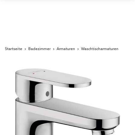
Startseite
Badezimmer
Armaturen
Waschtischarmaturen
Skip
to
the
end
of
the
images
gallery