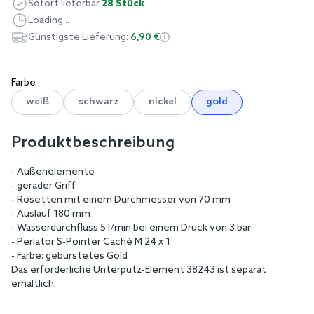
Sofort lieferbar
28 Stück
Loading...
Günstigste Lieferung:
6,90 €
Farbe
weiß
schwarz
nickel
gold
Produktbeschreibung
- Außenelemente
- gerader Griff
- Rosetten mit einem Durchmesser von 70 mm
- Auslauf 180 mm
- Wasserdurchfluss 5 l/min bei einem Druck von 3 bar
- Perlator S-Pointer Caché M 24 x 1
- Farbe: gebürstetes Gold
Das erforderliche Unterputz-Element 38243 ist separat
erhältlich.