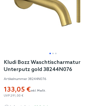
Skip
Kludi Bozz Waschtischarmatur
to
Unterputz gold 38244N076
the
beginning
Artikelnummer
38244N076
of
133,05 €
the
inkl. MwSt.
images
UVP:
291,00 €
gallery