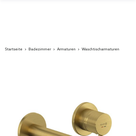
Startseite
Badezimmer
Armaturen
Waschtischarmaturen
Skip
to
the
end
of
the
images
gallery