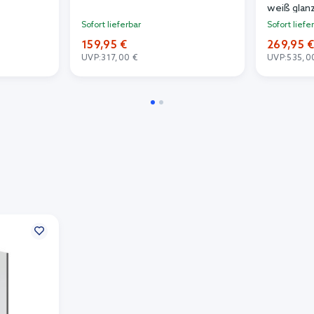
weiß gla
Sofort lieferbar
Sofort liefe
159,95 €
269,95 
UVP:
317,00 €
UVP:
535,0