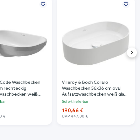
D-Code Waschbecken
Villeroy & Boch Collaro
m rechteckig
Waschbecken 56x36 cm oval
waschbecken weiß
Aufsatzwaschbecken weiß glanz
38490000
4A195601
rbar
Sofort lieferbar
190,66 €
0 €
UVP:
447,00 €