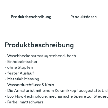
Skip
to
the
Produktbeschreibung
Produktdaten
beginning
of
the
images
gallery
Produktbeschreibung
- Waschbeckenarmatur, stehend, hoch
- Einhebelmischer
- ohne Stopfen
- fester Auslauf
- Material: Messing
- Wasserdurchfluss: 5 l/min
- Die Armatur ist mit einem Keramikkopf ausgestattet,
- Eco Flow-Technologie: mechanische Sperre zur Steue
- Farbe: mattschwarz