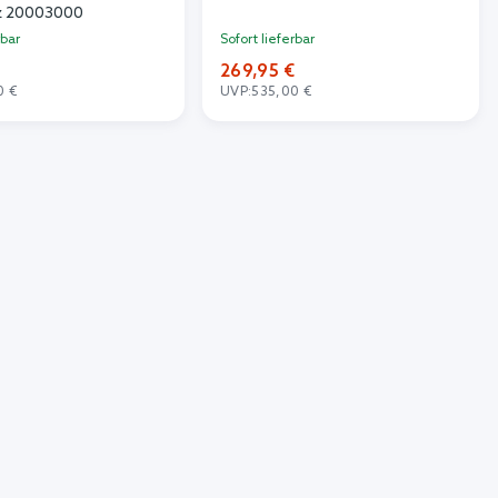
nz 20003000
rbar
Sofort lieferbar
€
269,95 €
0 €
UVP:
535,00 €