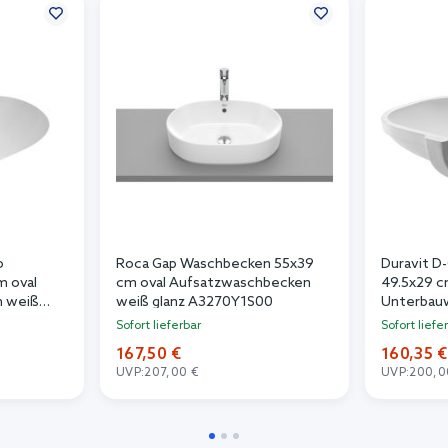
o
Roca Gap Waschbecken 55x39
Duravit 
 oval
cm oval Aufsatzwaschbecken
49.5x29 c
 weiß
weiß glanz A3270Y1S00
Unterbau
glanz 03
Sofort lieferbar
Sofort liefe
167,50 €
160,35 €
UVP:
207,00 €
UVP:
200,0