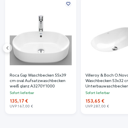
Roca Gap Waschbecken 55x39
Villeroy & Boch O.Nov
cm oval Aufsatzwaschbecken
Waschbecken 53x32 cm
weiß glanz A3270Y1000
Unterbauwaschbecken
glanz 41625001
Sofort lieferbar
Sofort lieferbar
135,17 €
153,65 €
UVP:
167,00 €
UVP:
287,00 €