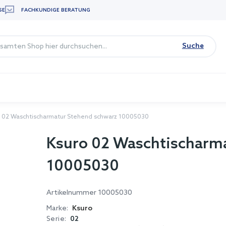
SE
FACHKUNDIGE BERATUNG
Suche
o 02 Waschtischarmatur Stehend schwarz 10005030
Ksuro 02 Waschtischarm
10005030
Artikelnummer
10005030
Marke:
Ksuro
Serie:
02