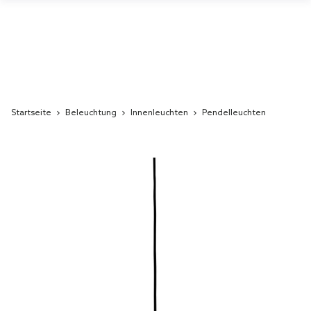
Startseite
Beleuchtung
Innenleuchten
Pendelleuchten
Skip
to
the
end
of
the
images
gallery