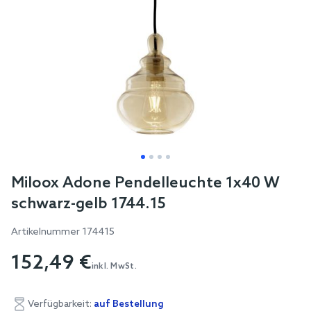
Skip
Miloox Adone Pendelleuchte 1x40 W
to
schwarz-gelb 1744.15
the
beginning
Artikelnummer
174415
of
152,49 €
the
inkl. MwSt.
images
gallery
Verfügbarkeit:
auf Bestellung