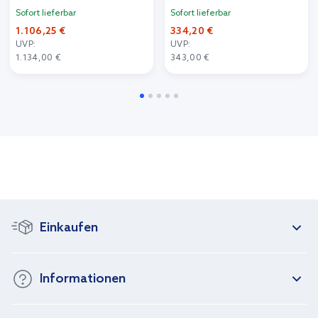
Matte/durchsichtiges Glas D-
Matte/durchsichtiges Glas P-
Sofort lieferbar
Sofort lieferbar
0237A/D-0116B
0039
1.106,25 €
334,20 €
UVP:
UVP:
1.134,00 €
343,00 €
Einkaufen
Informationen