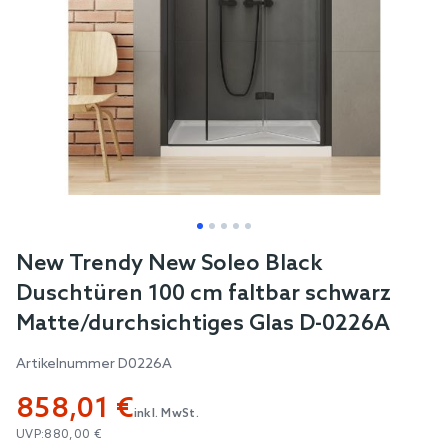
Skip
New Trendy New Soleo Black
to
Duschtüren 100 cm faltbar schwarz
the
Matte/durchsichtiges Glas D-0226A
beginning
of
Artikelnummer
D0226A
the
858,01 €
images
inkl. MwSt.
gallery
UVP:
880,00 €