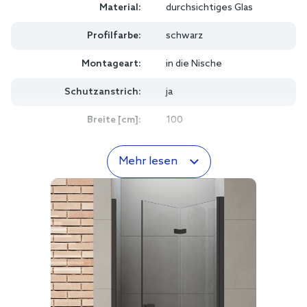
Material:
durchsichtiges Glas
Profilfarbe:
schwarz
Montageart:
in die Nische
Schutzanstrich:
ja
Breite [cm]:
100
Mehr lesen