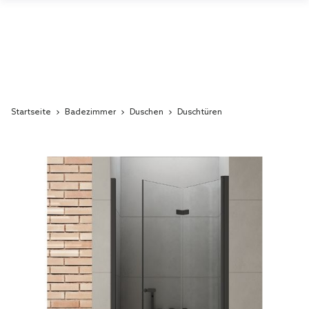
Startseite
Badezimmer
Duschen
Duschtüren
Skip
to
the
end
of
the
images
gallery