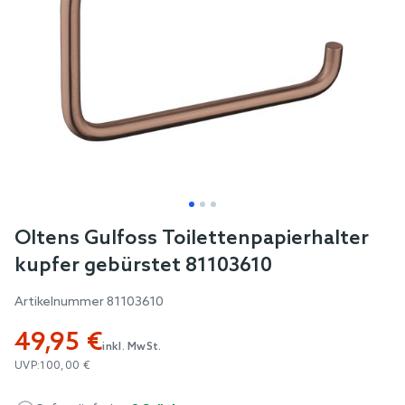
Skip
Oltens Gulfoss Toilettenpapierhalter
to
kupfer gebürstet 81103610
the
beginning
Artikelnummer
81103610
of
49,95 €
the
inkl. MwSt.
images
UVP:
100,00 €
gallery