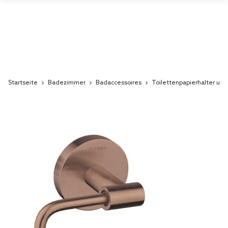
Startseite
Badezimmer
Badaccessoires
Toilettenpapierhalter und
Skip
to
the
end
of
the
images
gallery