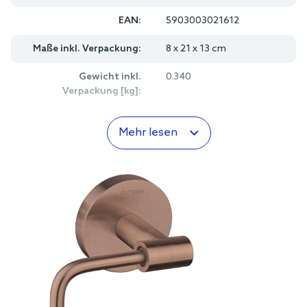
EAN:
5903003021612
Maße inkl. Verpackung:
8 x 21 x 13 cm
Gewicht inkl.
0.340
Verpackung [kg]:
Mehr lesen