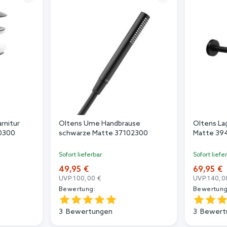
rnitur
Oltens Ume Handbrause
Oltens L
0300
schwarze Matte 37102300
Matte 39
Sofort lieferbar
Sofort liefe
49,95 €
69,95 €
UVP:
100,00 €
UVP:
140,0
Bewertung:
Bewertung
3
Bewertungen
3
Bewert