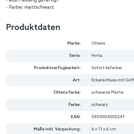
- aus Messing gefertigt
- Farbe: mattschwarz
Produktdaten
Marke:
Oltens
Serie:
Hvita
Produktverfügbarkeit:
Sofort lieferbar
Art:
Eckanschluss mit Grif
Oltens Farbe:
schwarze Matte
Farbe:
schwarz
EAN:
5903003005247
Maße inkl. Verpackung:
6 x 11 x 6 cm