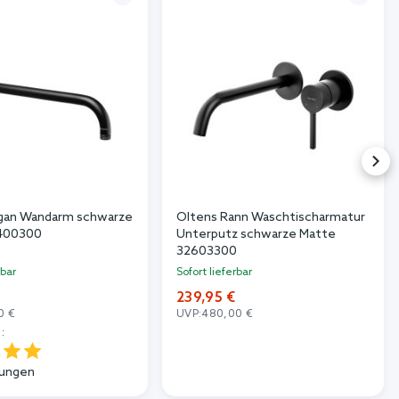
agan Wandarm schwarze
Oltens Rann Waschtischarmatur
400300
Unterputz schwarze Matte
32603300
rbar
Sofort lieferbar
239,95 €
0 €
UVP:
480,00 €
:
ungen