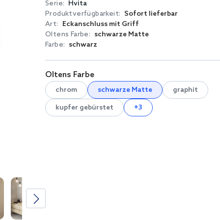
Serie:
Hvita
Produktverfügbarkeit:
Sofort lieferbar
Art:
Eckanschluss mit Griff
Oltens Farbe:
schwarze Matte
Farbe:
schwarz
Oltens Farbe
chrom
schwarze Matte
graphit
kupfer gebürstet
+3