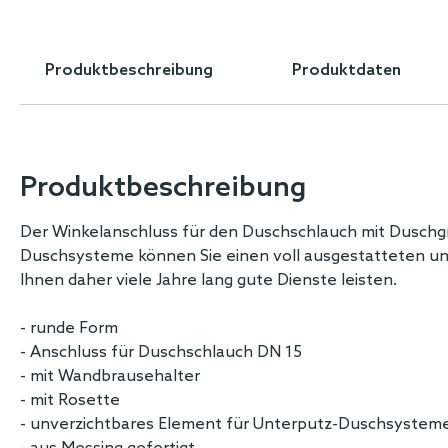
Skip
to
the
Produktbeschreibung
Produktdaten
beginning
of
the
images
gallery
Produktbeschreibung
Der Winkelanschluss für den Duschschlauch mit Duschgr
Duschsysteme können Sie einen voll ausgestatteten und
Ihnen daher viele Jahre lang gute Dienste leisten.
- runde Form
- Anschluss für Duschschlauch DN 15
- mit Wandbrausehalter
- mit Rosette
- unverzichtbares Element für Unterputz-Duschsystem