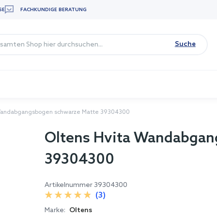
SE
FACHKUNDIGE BERATUNG
Suche
 Wandabgangsbogen schwarze Matte 39304300
Oltens Hvita Wandabgan
39304300
Artikelnummer
39304300
(3)
Marke:
Oltens