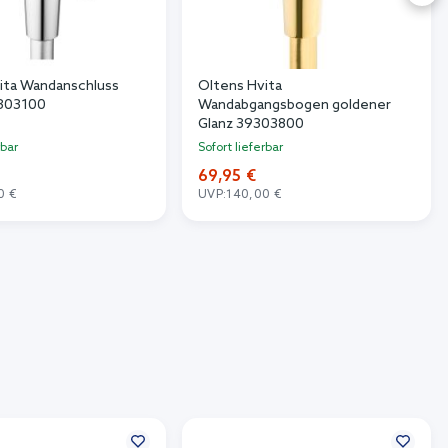
ita Wandanschluss
Oltens Hvita
303100
Wandabgangsbogen goldener
Glanz 39303800
rbar
Sofort lieferbar
69,95 €
0 €
UVP:
140,00 €