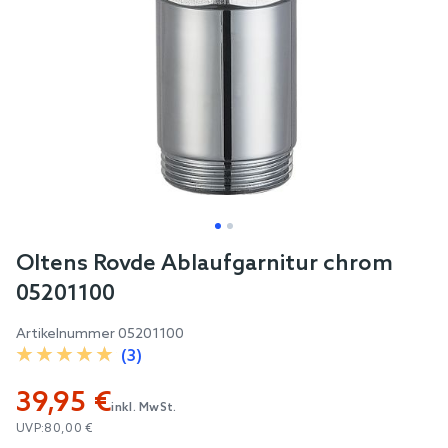
Skip
Oltens Rovde Ablaufgarnitur chrom
to
05201100
the
beginning
Artikelnummer
05201100
of
(3)
the
39,95 €
images
inkl. MwSt.
gallery
UVP:
80,00 €