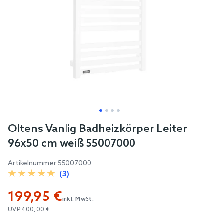
Skip
Oltens Vanlig Badheizkörper Leiter
to
96x50 cm weiß 55007000
the
beginning
Artikelnummer
55007000
of
(3)
the
199,95 €
images
inkl. MwSt.
gallery
UVP:
400,00 €