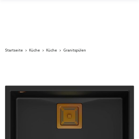
Startseite
Küche
Küche
Granitspülen
Skip
to
the
end
of
the
images
gallery