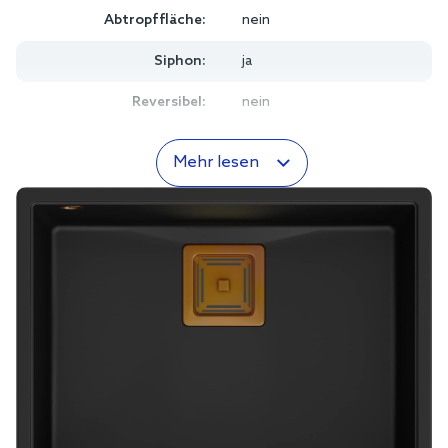
Abtropffläche:
nein
Siphon:
ja
Reversibel:
nein
Mehr lesen