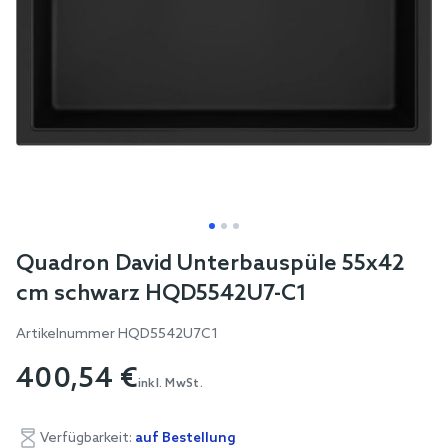
Skip
Quadron David Unterbauspüle 55x42
to
cm schwarz HQD5542U7-C1
the
beginning
Artikelnummer
HQD5542U7C1
of
400,54 €
the
inkl. MwSt.
images
gallery
Verfügbarkeit:
auf Bestellung