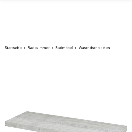
Startseite
Badezimmer
Badmöbel
Waschtischplatten
Skip
to
the
end
of
the
images
gallery