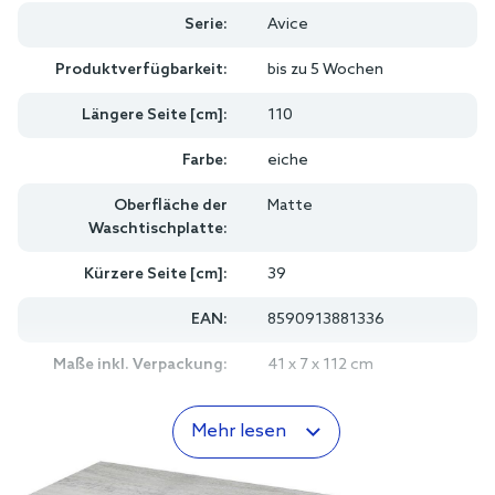
Serie:
Avice
Produktverfügbarkeit:
bis zu 5 Wochen
Längere Seite [cm]:
110
Farbe:
eiche
Oberfläche der
Matte
Waschtischplatte:
Kürzere Seite [cm]:
39
EAN:
8590913881336
Maße inkl. Verpackung:
41 x 7 x 112 cm
Mehr lesen