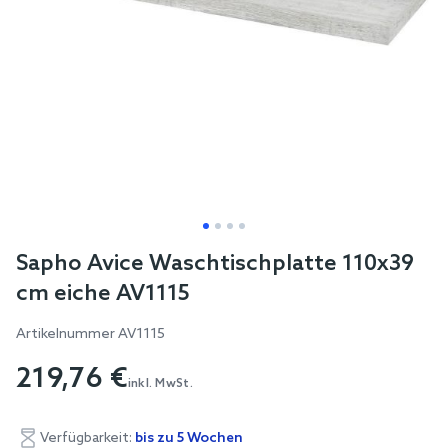
Skip
Sapho Avice Waschtischplatte 110x39
to
cm eiche AV1115
the
beginning
Artikelnummer
AV1115
of
219,76 €
the
inkl. MwSt.
images
gallery
Verfügbarkeit:
bis zu 5 Wochen