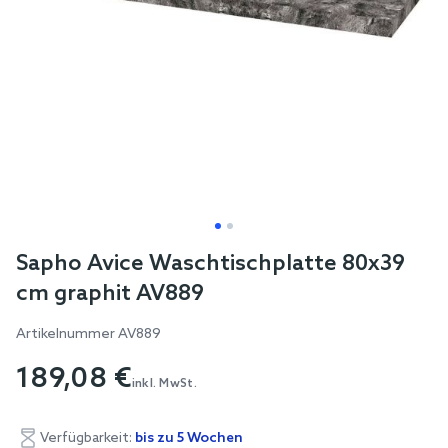
Skip
Sapho Avice Waschtischplatte 80x39
to
cm graphit AV889
the
beginning
Artikelnummer
AV889
of
189,08 €
the
inkl. MwSt.
images
gallery
Verfügbarkeit:
bis zu 5 Wochen