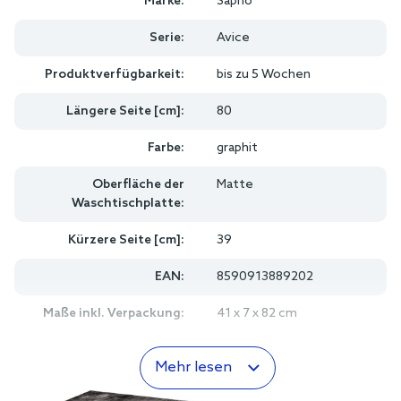
Marke:
Sapho
Serie:
Avice
Produktverfügbarkeit:
bis zu 5 Wochen
Längere Seite [cm]:
80
Farbe:
graphit
Oberfläche der
Matte
Waschtischplatte:
Kürzere Seite [cm]:
39
EAN:
8590913889202
Maße inkl. Verpackung:
41 x 7 x 82 cm
Mehr lesen