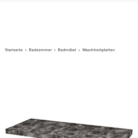
Startseite
Badezimmer
Badmöbel
Waschtischplatten
Skip
to
the
end
of
the
images
gallery