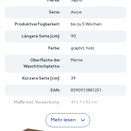
Marke:
Sapho
Serie:
Avice
Produktverfügbarkeit:
bis zu 5 Wochen
Längere Seite [cm]:
90
Farbe:
graphit, holz
Oberfläche der
Matte
Waschtischplatte:
Kürzere Seite [cm]:
39
EAN:
8590913881251
Maße inkl. Verpackung:
41 x 7 x 92 cm
Mehr lesen