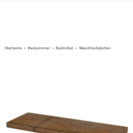
Startseite
Badezimmer
Badmöbel
Waschtischplatten
Skip
to
the
end
of
the
images
gallery