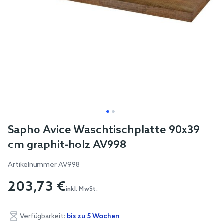
Skip
Sapho Avice Waschtischplatte 90x39
to
cm graphit-holz AV998
the
beginning
Artikelnummer
AV998
of
203,73 €
the
inkl. MwSt.
images
gallery
Verfügbarkeit:
bis zu 5 Wochen