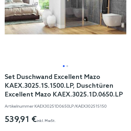
Skip
Set Duschwand Excellent Mazo
to
KAEX.3025.1S.1500.LP, Duschtüren
the
Excellent Mazo KAEX.3025.1D.0650.LP
beginning
of
Artikelnummer
KAEX30251D0650LP/KAEX30251S150
the
539,91 €
images
inkl. MwSt.
gallery