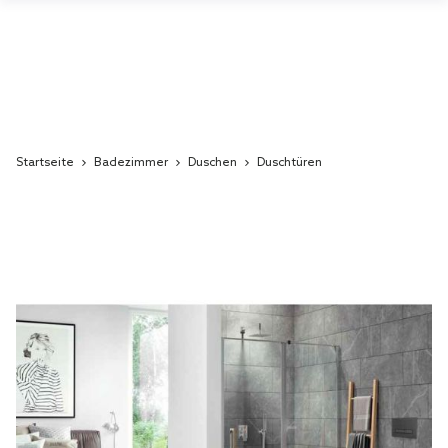
Startseite
Badezimmer
Duschen
Duschtüren
Skip
to
the
end
of
the
images
gallery