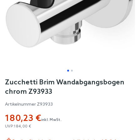
Skip
Zucchetti Brim Wandabgangsbogen
to
chrom Z93933
the
beginning
Artikelnummer
Z93933
of
180,23 €
the
inkl. MwSt.
images
UVP:
184,00 €
gallery