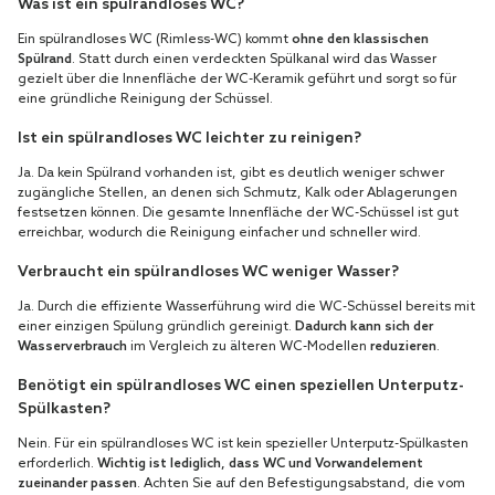
Was ist ein spülrandloses WC?
Ein spülrandloses WC (Rimless-WC) kommt
ohne den klassischen
Spülrand
. Statt durch einen verdeckten Spülkanal wird das Wasser
gezielt über die Innenfläche der WC-Keramik geführt und sorgt so für
eine gründliche Reinigung der Schüssel.
Ist ein spülrandloses WC leichter zu reinigen?
Ja. Da kein Spülrand vorhanden ist, gibt es deutlich weniger schwer
zugängliche Stellen, an denen sich Schmutz, Kalk oder Ablagerungen
festsetzen können. Die gesamte Innenfläche der WC-Schüssel ist gut
erreichbar, wodurch die Reinigung einfacher und schneller wird.
Verbraucht ein spülrandloses WC weniger Wasser?
Ja. Durch die effiziente Wasserführung wird die WC-Schüssel bereits mit
einer einzigen Spülung gründlich gereinigt.
Dadurch kann sich der
Wasserverbrauch
im Vergleich zu älteren WC-Modellen
reduzieren
.
Benötigt ein spülrandloses WC einen speziellen Unterputz-
Spülkasten?
Nein. Für ein spülrandloses WC ist kein spezieller Unterputz-Spülkasten
erforderlich.
Wichtig ist lediglich, dass WC und Vorwandelement
zueinander passen
. Achten Sie auf den Befestigungsabstand, die vom