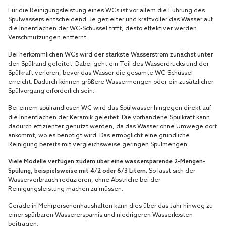
Für die Reinigungsleistung eines WCs ist vor allem die Führung des
Spülwassers entscheidend. Je gezielter und kraftvoller das Wasser auf
die Innenflächen der WC-Schüssel trifft, desto effektiver werden
Verschmutzungen entfernt.
Bei herkömmlichen WCs wird der stärkste Wasserstrom zunächst unter
den Spülrand geleitet. Dabei geht ein Teil des Wasserdrucks und der
Spülkraft verloren, bevor das Wasser die gesamte WC-Schüssel
erreicht. Dadurch können größere Wassermengen oder ein zusätzlicher
Spülvorgang erforderlich sein.
Bei einem spülrandlosen WC wird das Spülwasser hingegen direkt auf
die Innenflächen der Keramik geleitet. Die vorhandene Spülkraft kann
dadurch effizienter genutzt werden, da das Wasser ohne Umwege dort
ankommt, wo es benötigt wird. Das ermöglicht eine gründliche
Reinigung bereits mit vergleichsweise geringen Spülmengen.
Viele Modelle verfügen zudem über eine wassersparende 2-Mengen-
Spülung, beispielsweise mit 4/2 oder 6/3 Litern.
So lässt sich der
Wasserverbrauch reduzieren, ohne Abstriche bei der
Reinigungsleistung machen zu müssen.
Gerade in Mehrpersonenhaushalten kann dies über das Jahr hinweg zu
einer spürbaren Wasserersparnis und niedrigeren Wasserkosten
beitragen.