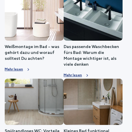
Weißmontage im Bad – was
Das passende Waschbecken
gehört dazu und worauf
fürs Bad: Warum die
solltest Du achten?
Montage wichtiger ist, als
viele denken
Mehr lesen
Mehr lesen
Spülrandloses WC: Vorteile
Kleines Bad funktional