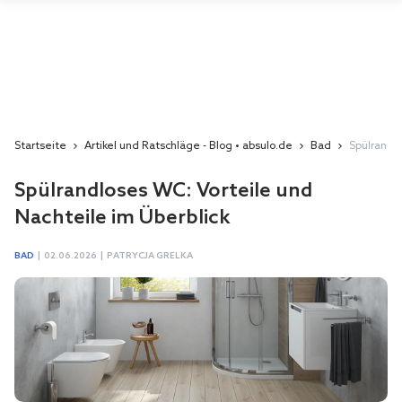
Startseite
Artikel und Ratschläge - Blog • absulo.de
Bad
Spülrandlo
Spülrandloses WC: Vorteile und
Nachteile im Überblick
BAD
|
02.06.2026
|
PATRYCJA GRELKA