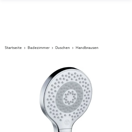
Startseite
Badezimmer
Duschen
Handbrausen
Skip
to
the
end
of
the
images
gallery