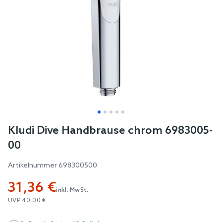
Skip
Kludi Dive Handbrause chrom 6983005-
to
00
the
beginning
Artikelnummer
698300500
of
31,36 €
the
inkl. MwSt.
images
UVP:
40,00 €
gallery