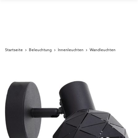
Startseite
Beleuchtung
Innenleuchten
Wandleuchten
Skip
to
the
end
of
the
images
gallery