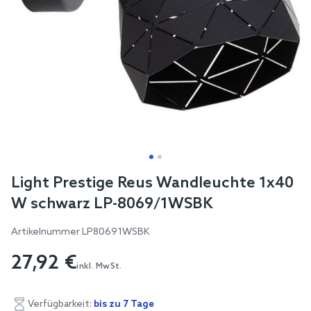
Skip
Light Prestige Reus Wandleuchte 1x40
to
W schwarz LP-8069/1WSBK
the
beginning
Artikelnummer
LP80691WSBK
of
27,92 €
the
inkl. MwSt.
images
gallery
Verfügbarkeit:
bis zu 7 Tage