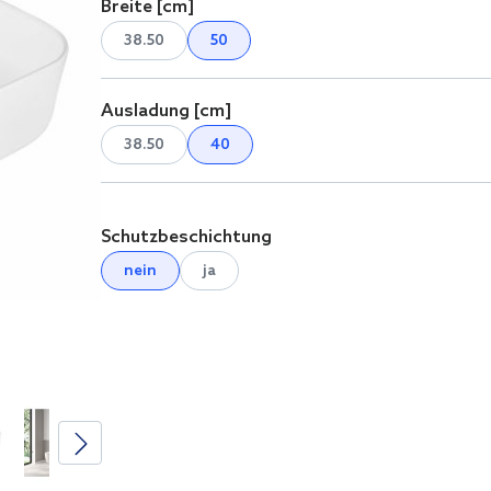
Breite [cm]
38.50
50
Ausladung [cm]
38.50
40
Schutzbeschichtung
nein
ja