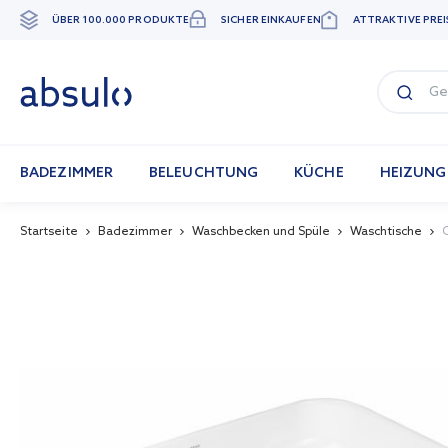
ÜBER 100.000 PRODUKTE
SICHER EINKAUFEN
ATTRAKTIVE PREI
Zum
Inhalt
springen
BADEZIMMER
BELEUCHTUNG
KÜCHE
HEIZUNG
Startseite
Badezimmer
Waschbecken und Spüle
Waschtische
Skip
to
the
end
of
the
images
gallery