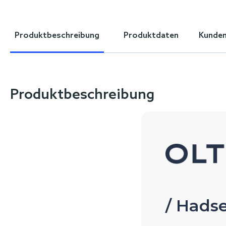
Skip
to
the
Produktbeschreibung
Produktdaten
Kunden
beginning
of
the
images
gallery
Produktbeschreibung
/ Hadse