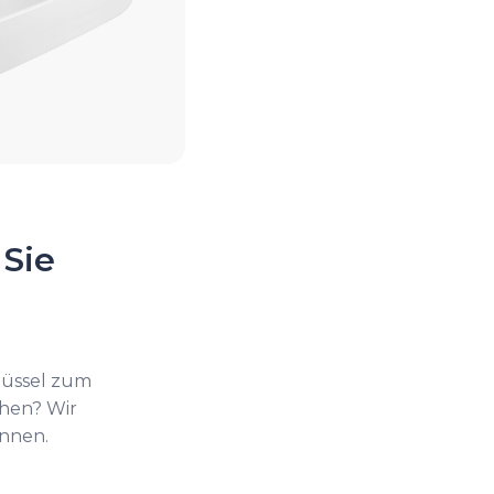
 Sie
lüssel zum
ehen? Wir
önnen.