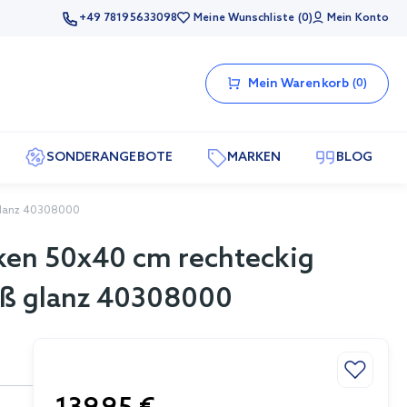
+49 78195633098
Meine Wunschliste
0
Mein Konto
Mein Warenkorb
0
SONDERANGEBOTE
MARKEN
BLOG
glanz 40308000
ken 50x40 cm rechteckig
ß glanz 40308000