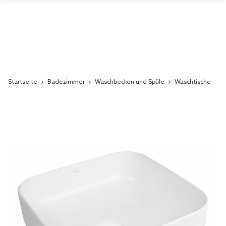
Startseite
Badezimmer
Waschbecken und Spüle
Waschtische
Skip
to
the
end
of
the
images
gallery