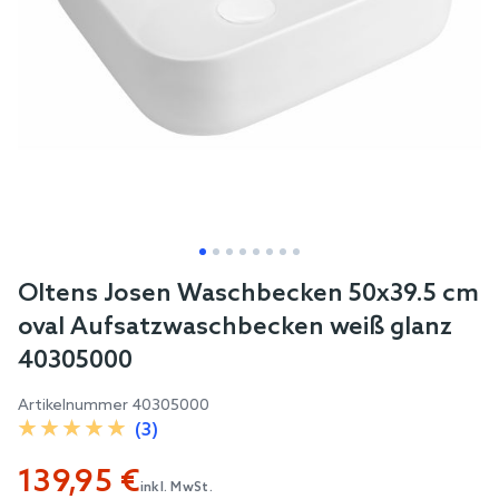
Skip
Oltens Josen Waschbecken 50x39.5 cm
to
oval Aufsatzwaschbecken weiß glanz
the
40305000
beginning
of
Artikelnummer
40305000
the
(3)
images
139,95 €
gallery
inkl. MwSt.