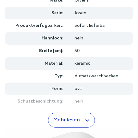
Marke:
Oltens
Serie:
Josen
Produktverfügbarkeit:
Sofort lieferbar
Hahnloch:
nein
Breite [cm]:
50
Material:
keramik
Typ:
Aufsatzwaschbecken
Form:
oval
Schutzbeschichtung:
nein
Mehr lesen