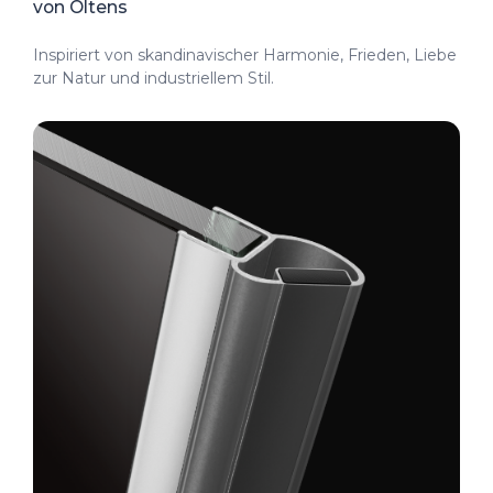
von Oltens
Inspiriert von skandinavischer Harmonie, Frieden, Liebe
zur Natur und industriellem Stil.