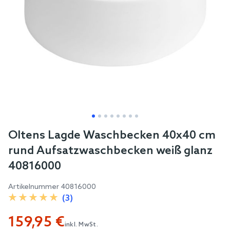
Skip
Oltens Lagde Waschbecken 40x40 cm
to
rund Aufsatzwaschbecken weiß glanz
the
40816000
beginning
of
Artikelnummer
40816000
the
(3)
images
159,95 €
gallery
inkl. MwSt.