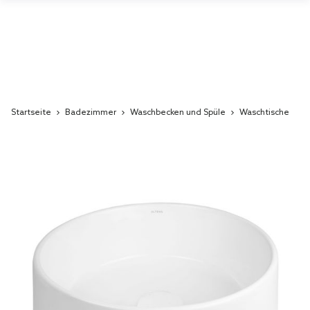
Startseite
Badezimmer
Waschbecken und Spüle
Waschtische
Skip
to
the
end
of
the
images
gallery