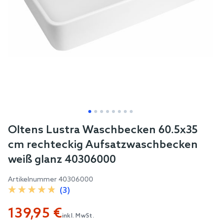
Skip
Oltens Lustra Waschbecken 60.5x35
to
cm rechteckig Aufsatzwaschbecken
the
weiß glanz 40306000
beginning
of
Artikelnummer
40306000
the
(3)
images
139,95 €
gallery
inkl. MwSt.