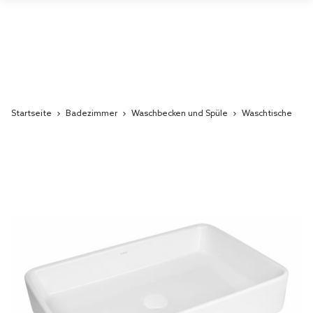
Startseite
Badezimmer
Waschbecken und Spüle
Waschtische
Skip
to
the
end
of
the
images
gallery